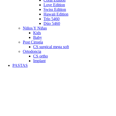
Coral Edition
Love Edition
Swiss Edition
Hawaii Edition
Trío 5460
Dúo 5460
Niños Y Niñas
Kids
Baby
Post Cirugía
CS surgical mega soft
Ortodoncia
CS ortho
Implant
PASTAS