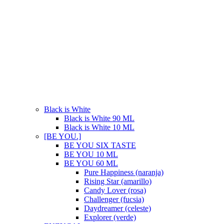
Black is White
Black is White 90 ML
Black is White 10 ML
[BE YOU.]
BE YOU SIX TASTE
BE YOU 10 ML
BE YOU 60 ML
Pure Happiness (naranja)
Rising Star (amarillo)
Candy Lover (rosa)
Challenger (fucsia)
Daydreamer (celeste)
Explorer (verde)