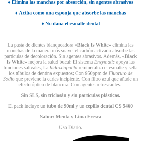
♦
Elimina las manchas por absorción, sin agentes abrasivos
♦
Actúa como una esponja que absorbe las manchas
♦
No daña el esmalte dental
La pasta de dientes blanqueadora
«Black Is White»
elimina las
manchas de la manera más suave: el carbón activado absorbe las
partículas de decoloración. Sin agentes abrasivos. Además,
«Black
Is White»
mejora la salud bucal: El sistema
Enzymatic
apoya las
funciones salivales; La
hidroxiapatita
remineraliza el esmalte y sella
los túbulos de dentina expuestos; Con 950ppm de
Fluoruro de
Sodio
que previene la caries incipiente. Con filtro azul que añade un
efecto óptico de blancura. Con agentes refrescantes.
Sin SLS, sin triclosán y sin partículas plásticas.
El pack incluye un
tubo de 90ml
y un
cepillo dental CS 5460
Sabor: Menta y Lima Fresca
Uso Diario.