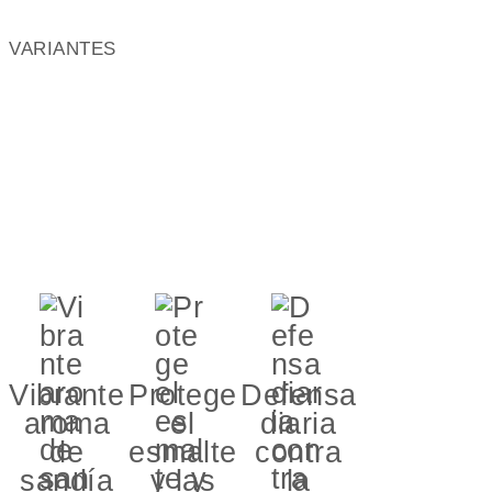
VARIANTES
Vibrante
Protege
Defensa
aroma
el
diaria
de
esmalte
contra
sandía
y las
la